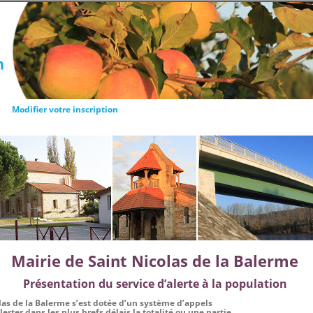
Modifier votre inscription
Mairie de Saint Nicolas de la Balerme
Présentation du service d’alerte à la population
las de la Balerme
s’est dotée d’un système d’appels
erter dans les plus brefs délais la totalité ou une partie