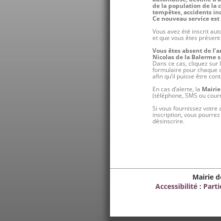
de la population de la 
tempêtes, accidents ind
Ce nouveau service est 
Vous avez été inscrit au
et que vous êtes présent 
Vous êtes absent de l’a
Nicolas de la Balerme sa
Dans ce cas, cliquez sur 
formulaire pour chaque ad
afin qu’il puisse être co
En cas d’alerte, la
Mairie
(téléphone, SMS ou courri
Si vous fournissez votre 
inscription, vous pourre
désinscrire.
Mairie d
Accessibilité : Par