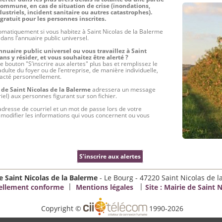
commune, en cas de situation de crise (inondations,
ustriels, incident sanitaire ou autres catastrophes).
gratuit pour les personnes inscrites.
tomatiquement si vous habitez à Saint Nicolas de la Balerme
dans l’annuaire public universel.
nnuaire public universel ou vous travaillez à Saint
ns y résider, et vous souhaitez être alerté ?
le bouton "S’inscrire aux alertes" plus bas et remplissez le
ulte du foyer ou de l’entreprise, de manière individuelle,
ntacté personnellement.
 de Saint Nicolas de la Balerme
adressera un message
el) aux personnes figurant sur son fichier.
adresse de courriel et un mot de passe lors de votre
z modifier les informations qui vous concernent ou vous
S’inscrire aux alertes
e Saint Nicolas de la Balerme
- Le Bourg - 47220 Saint Nicolas de 
|
|
tiellement conforme
Mentions légales
Site :
Mairie de Saint N
Copyright ©
1990-2026