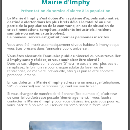
Mairie d'Imphy
Présentation du service d’alerte à la population
La
Mairie d'Imphy
s’est dotée d’un système d’appels automatisé,
destiné à alerter dans les plus brefs délais la totalité ou une
partie de la population de la commune, en cas de situation de
crise (inondations, tempêtes, accidents industriels, incident
sanitaire ou autres catastrophes).
Ce nouveau service est gratuit pour les personnes inscrites.
Vous avez été inscrit automatiquement si vous habitez à Imphy et que
vous êtes présent dans l’annuaire public universel.
Vous êtes absent de l’annuaire public universel ou vous travaillez
à Imphy sans y résider, et vous souhaitez être alerté ?
Dans ce cas, cliquez sur le bouton "S’inscrire aux alertes" plus bas et
remplissez le formulaire pour chaque adulte du foyer ou de
l’entreprise, de manière individuelle, afin qu’il puisse être contacté
personnellement.
En cas d’alerte, la
Mairie d'Imphy
adressera un message (téléphone,
SMS ou courriel) aux personnes figurant sur son fichier.
Si vous changez de numéro de téléphone (fixe ou mobile), d’adresse
de courriel ou d’adresse postale (déménagement), il vous faudra
contacter la
Mairie d'Imphy
pour vous désinscrire, puis vous pourrez
vous inscrire à nouveau au service en remplissant le formulaire.