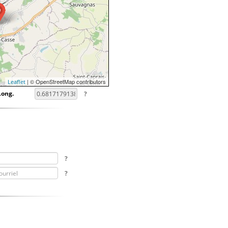
| © OpenStreetMap contributors
Leaflet
Long.
?
?
?