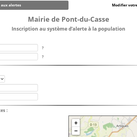
e aux alertes
Modifier votre
Mairie de Pont-du-Casse
Inscription au système d’alerte à la population
?
?
es :
+
−