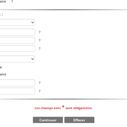
aire
?
 :
?
?
?
re
aire
?
?
*
Les champs avec
sont obligatoires.