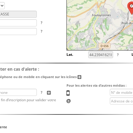
?
?
Lat.
?
er en cas d’alerte :
éléphone ou de mobile en cliquant sur les icônes
Pour les alertes via d’autres médias :
N° de mobile
?
Ajouter un nº de fixe ou mobile 1
in d’inscription pour valider votre
Adresse de courriel
ente