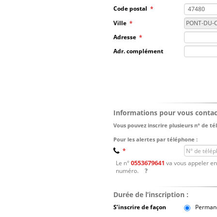
Code postal
*
Ville
*
Adresse
*
Adr. complément
Informations pour vous contact
Vous pouvez inscrire plusieurs n° de t
Pour les alertes par téléphone :
N° de téléphone
*
0553679641
Le n°
va vous appeler en f
numéro.
?
Durée de l’inscription :
S’inscrire de façon
Perman