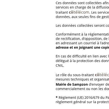
Ces données sont collectées afin
services en charge de la diffus
cii
télécom
traitant
. Les servi
données, aux seules fins de ges
Les données collectées seront co
Conformément à la réglementati
de rectification, d’opposition, d
en adressant un courriel à l’ad
adresse et en joignant une copie
En cas de difficulté en lien ave
délégué à la protection des do
CNIL.
cii
télé
Le rôle du sous-traitant
mesures techniques et organisat
Mairie de Sampzon
d’envoyer de
commercialement ou non les donné
*
Règlement (UE) 2016/679 du Par
règlement général sur la protec